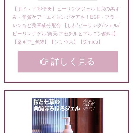
【ポイント10倍★】ピーリングジェル毛穴の黒ず
み・角質ケア！エイジングケアも！EGF・フラー
レンなど美容成分配合 【しわ/ピーリング/ジェル/
ピーリングゲル/楽天/アセチルヒアルロン酸Na】
【楽ギフ_包装】【シミウス】【Simius】
詳しく見る