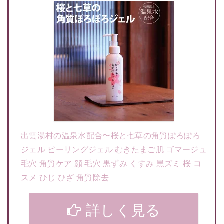
出雲湯村の温泉水配合〜桜と七草の角質ぽろぽろ
ジェル ピーリングジェル むきたまご肌 ゴマージュ
毛穴 角質ケア 顔 毛穴 黒ずみ くすみ 黒ズミ 桜 コ
スメ ひじ ひざ 角質除去
詳しく見る