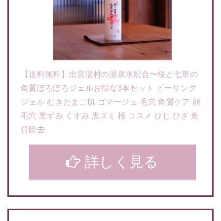
【送料無料】出雲湯村の温泉水配合〜桜と七草の
角質ぽろぽろジェルお得な3本セット ピーリング
ジェル むきたまご肌 ゴマージュ 毛穴 角質ケア 顔
毛穴 黒ずみ くすみ 黒ズミ 桜 コスメ ひじ ひざ 角
質除去
詳しく見る