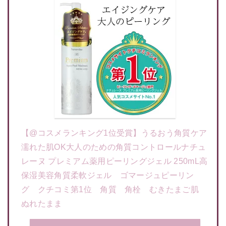
【@コスメランキング1位受賞】うるおう角質ケア
濡れた肌OK大人のための角質コントロールナチュ
レーヌ プレミアム薬用ピーリングジェル 250mL高
保湿美容角質柔軟ジェル ゴマージュピーリン
グ クチコミ第1位 角質 角栓 むきたまご肌
ぬれたまま