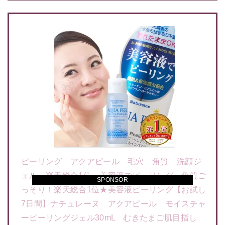
ピーリング アクアピール 毛穴 角質 洗顔ジ
ェル 楽天総合1位 美容液でピーリング 角質ご
SPONSOR
っそり！楽天総合1位★美容液ピーリング【お試し
7日間】ナチュレーヌ アクアピール モイスチャ
ーピーリングジェル30mL むきたまご肌目指し