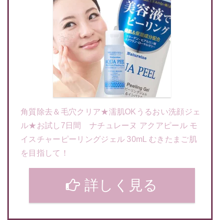
角質除去＆毛穴クリア★濡肌OKうるおい洗顔ジェ
ル★お試し7日間 ナチュレーヌ アクアピール モ
イスチャーピーリングジェル 30mL むきたまご肌
を目指して！
詳しく見る