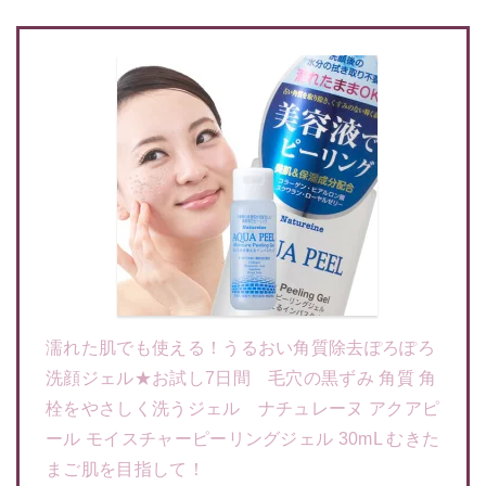
濡れた肌でも使える！うるおい角質除去ぽろぽろ
洗顔ジェル★お試し7日間 毛穴の黒ずみ 角質 角
栓をやさしく洗うジェル ナチュレーヌ アクアピ
ール モイスチャーピーリングジェル 30mL むきた
まご肌を目指して！