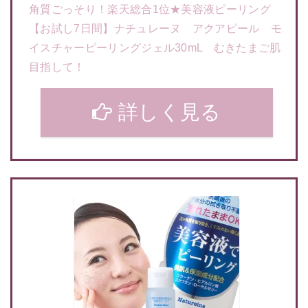
角質ごっそり！楽天総合1位★美容液ピーリング
【お試し7日間】ナチュレーヌ アクアピール モ
イスチャーピーリングジェル30mL むきたまご肌
目指して！
詳しく見る