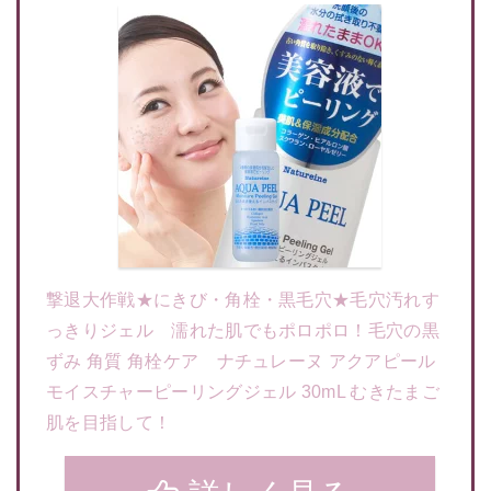
撃退大作戦★にきび・角栓・黒毛穴★毛穴汚れす
っきりジェル 濡れた肌でもポロポロ！毛穴の黒
ずみ 角質 角栓ケア ナチュレーヌ アクアピール
モイスチャーピーリングジェル 30mL むきたまご
肌を目指して！