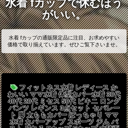
水着 fカップで休むほう
がいい。
水着 fカップの通販限定品に注目、お求めやすい
価格で取り揃えています。ぜひご覧下さいませ。
フィットネス水着 レディース か
わいい ママ水着 体型カバー水着 30代
40代 20代 ミセス 50代 ビキニ ロング
パンツ レギンス 3点セット セパレー
ト 脚 太ももカバー ぽっちゃり ママ
水着 カバーアップ スポーツ ジム バ