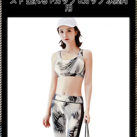
スト 盛れる Fカップ Eカップ 水陸両
用