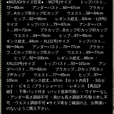
●MIZUGIサイズ目安● ・M(7号)サイズ トップバスト…
72〜80cm アンダーバスト…60〜67cm ブラカッ
プ…Aカップ/Bカップ/Cカップ ウエスト…58〜64cm
ヒップ…82〜90cm レギンス総丈…82cm ・L(9号)
サイズ トップバスト…79〜87cm アンダーバス
ト…65〜72cm ブラカップ…Bカップ/Cカップ/Dカップ
ウエスト…64〜70cm ヒップ…87〜95cm レ
ギンス総丈…84cm ・XL(11号)サイズ トップバスト…
86〜94cm アンダーバスト…70〜77cm ブラカッ
プ…Cカップ/Dカップ/Eカップ ウエスト…69〜77cm
ヒップ…92〜100cm レギンス総丈…86cm ・
XXL(13号)サイズ トップバスト…93〜101cm アン
ダーバスト…75〜82cm ブラカップ…Dカップ/Eカッ
プ/Fカップ ウエスト…77〜85cm ヒップ…97〜
105cm レギンス総丈…87cm 【セット内容】 ・3点セ
ット ・ビキニ（ブラ＋ショーツ） ・レギンス 【商品詳
細】 ・下厚パッド付き（パッド追加可能） ・ワイヤーなし
・アンダー長さ調節不可 ・肩ひも長さ調節不可/取り外し不
可 ・ウエスト調節不可 ●サイズ表をご確認の上、お間違い
のないようご購入下さい。