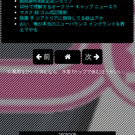
組紐新作&限定品ショップ
10分で理解するオークリー キャップ ニューエラ
マスク 紐 ゴム式記憶術
除菌 手 ジアクリアに期待してる奴はアホ
おい、俺が本当のニューバランス イングランドを教
えてやる
前
次
©
風邪をひいて休むなら、水着 fカップで休むほうがいい。
SPONSOR