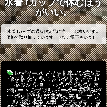
水着 fカップで休むほう
がいい。
水着 fカップの通販限定品に注目、お求めやすい
価格で取り揃えています。ぜひご覧下さいませ。
レディース フィットネス水着 2点
セット タンキニ タンクトップ クル
ーネック ショートパンツ 短パン セ
パレート カラフル ボーダー 体型カバ
ー パッド付き 女性 大人 海 ビーチ プ
ール 競泳 水泳 スポーツ 7号 9号 11号