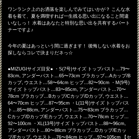
ワンランク上のお洒落を楽しんでみてはいかが？ こんな水
着を着て、夏を満喫すれば一生残る思い出になること間違
いなしっ！ 水着はあなたと特別な思い出を共有するパート
ナーですよ♪
今年の夏はあっという間に過ぎます！ 後悔しない水着をお
探しならコレで決まりだネっ☆
●MIZUGIサイズ目安● ・S(7号)サイズ トップバスト…79〜
83cm, アンダーバスト…65〜73cm ブラカップ…Aカップ/B
カップ, ウエスト…58〜64cm ヒップ…82〜90cm ・M(9号)
サイズ トップバスト…83〜85cm, アンダーバスト…70〜
78cm ブラカップ…Bカップ/Cカップ/Dカップ, ウエスト…
64〜70cm ヒップ…87〜95cm ・L(11号)サイズ トップバス
ト…85〜88cm, アンダーバスト…75〜83cm ブラカップ…
Cカップ/Dカップ/Eカップ, ウエスト…70〜78cm ヒップ…
92〜100cm ・XL(13号)サイズ トップバスト…88〜96cm,
アンダーバスト…80〜88cm ブラカップ…Dカップ/Eカッ
プ/Fカップ, ウエスト…76〜84cm ヒップ…97〜105cm 【セ