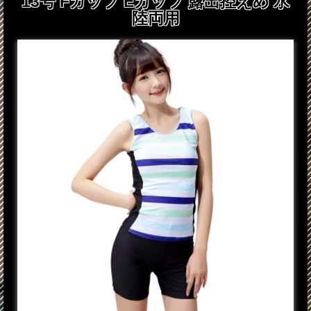
13号 Fカップ Eカップ 露出控えめ 水
陸両用