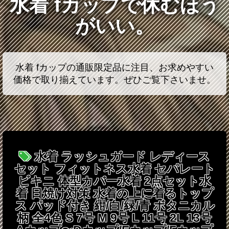
水着 fカップで休むほう
がいい。
水着 fカップの通販限定品に注目、お求めやすい
価格で取り揃えています。ぜひご覧下さいませ。
水着 ラッシュガード レディース
セット フィットネス水着 セパレート
ビキニ 体型カバー水着 2点セット水
着 日焼け対策 水着の上に着るトップ
ス パッド付き 紺/白/緑/青 ボタニカル
柄 全4色 S 7号 M 9号 L 11号 2L 13号