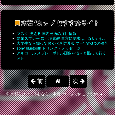
水着 fカップ
おすすめサイト
マスク 洗える 国内発送の注目情報
除菌スプレー 次亜塩素酸 東京に要求は、ないかね。
大学生なら知っておくべき防護服 ブーツの3つの法則
sony bluetooth ドリンク・メッセージ
アルコール スプレーボトル画像を淡々と貼って行く
スレ
前
次
©
風邪をひいて休むなら、水着 fカップで休むほうがいい。