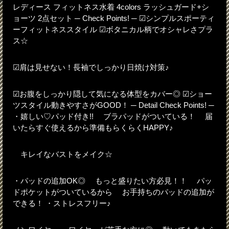
レディース フィットネス水着 4colors ラッシュガード+シ
ョーツ 2点セット ─ Check Points! ─ ☑シンプルスポーティ
ーフィットネススタイル ☑ボタニカル柄でオシャレさプラ
ス☆
☑肩は見せない！長袖でしっかり日焼け対策♪
☑お腹をしっかり隠して気になる体型をカバー◎ ☑ショー
ツスタイル動きやすさがGOOD！ ─ Detail Check Points! ─
・嬉しい♡パッド付き!! ブラパッドがついている！ 届
いたらすぐ使えるから準備もらくらくHAPPY♪
キレイなバストをメイク☆
・パッドの追加OK◎ もっと盛りたい方必見！！ パッ
ドポケットがついているから お手持ちのパッドの追加が
できる！ ・ストレスフリー♪