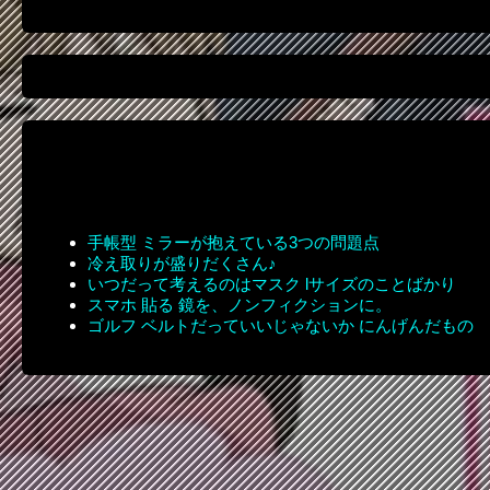
手帳型 ミラーが抱えている3つの問題点
冷え取りが盛りだくさん♪
いつだって考えるのはマスク lサイズのことばかり
スマホ 貼る 鏡を、ノンフィクションに。
ゴルフ ベルトだっていいじゃないか にんげんだもの