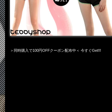
＞同時購入で100円OFFクーポン配布中＜ 今すぐGet!!!